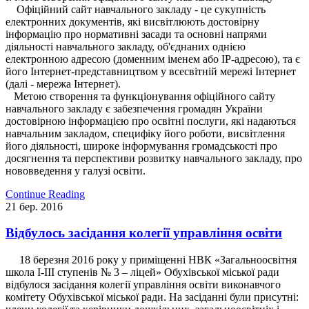
Офіційний сайт навчального закладу - це сукупність
електронних документів, які висвітлюють достовірну
інформацію про нормативні засади та основні напрями
діяльності навчального закладу, об'єднаних однією
електронною адресою (доменним іменем або ІР-адресою), та є
його Інтернет-представництвом у всесвітній мережі Інтернет
(далі - мережа Інтернет).
Метою створення та функціонування офіційного сайту
навчального закладу є забезпечення громадян України
достовірною інформацією про освітні послуги, які надаються
навчальним закладом, специфіку його роботи, висвітлення
його діяльності, широке інформування громадськості про
досягнення та перспективи розвитку навчального закладу, про
нововведення у галузі освіти.
Continue Reading
21
бер.
2016
Відбулось засідання колегії управління освіти
18 березня 2016 року у приміщенні НВК «Загальноосвітня
школа І-ІІІ ступенів № 3 – ліцей» Обухівської міської ради
відбулося засідання колегії управління освіти виконавчого
комітету Обухівської міської ради. На засіданні були присутні: