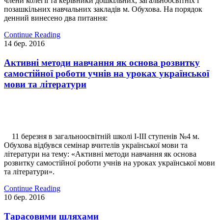
члени колегії та керівники дошкільних, загальноосвітніх і
позашкільних навчальних закладів м. Обухова. На порядок
денний винесено два питання:
Continue Reading
14
бер.
2016
Активні методи навчання як основа розвитку
самостійної роботи учнів на уроках української
мови та літератури
11 березня в загальноосвітній школі І-ІІІ ступенів №4 м.
Обухова відбувся семінар вчителів української мови та
літератури на тему: «Активні методи навчання як основа
розвитку самостійної роботи учнів на уроках української мови
та літератури».
Continue Reading
10
бер.
2016
Тарасовими шляхами