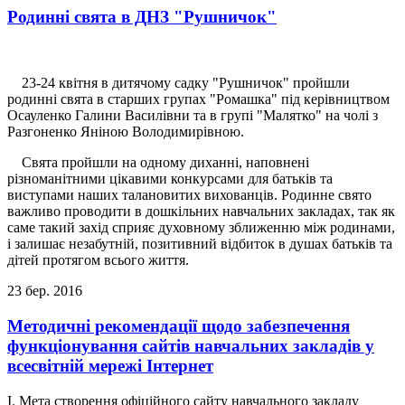
Родинні свята в ДНЗ "Рушничок"
23-24 квітня в дитячому садку "Рушничок" пройшли
родинні свята в старших групах "Ромашка" під керівництвом
Осауленко Галини Василівни та в групі "Малятко" на чолі з
Разгоненко Яніною Володимирівною.
Свята пройшли на одному диханні, наповнені
різноманітними цікавими конкурсами для батьків та
виступами наших талановитих вихованців. Родинне свято
важливо проводити в дошкільних навчальних закладах, так як
саме такий захід сприяє духовному зближенню між родинами,
і залишає незабутній, позитивний відбиток в душах батьків та
дітей протягом всього життя.
23
бер.
2016
Методичні рекомендації щодо забезпечення
функціонування сайтів навчальних закладів у
всесвітній мережі Інтернет
I. Мета створення офіційного сайту навчального закладу