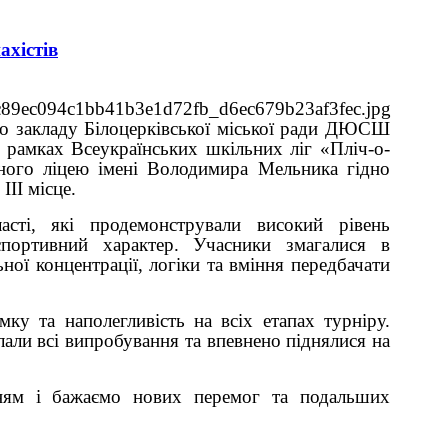
ахістів
го закладу Білоцерківської міської ради ДЮСШ
 рамках Всеукраїнських шкільних ліг «Пліч-о-
чного ліцею імені Володимира Мельника гідно
ІІ місце.
асті, які продемонстрували високий рівень
спортивний характер. Учасники змагалися в
ної концентрації, логіки та вміння передбачати
ку та наполегливість на всіх етапах турніру.
али всі випробування та впевнено піднялися на
ням і бажаємо нових перемог та подальших