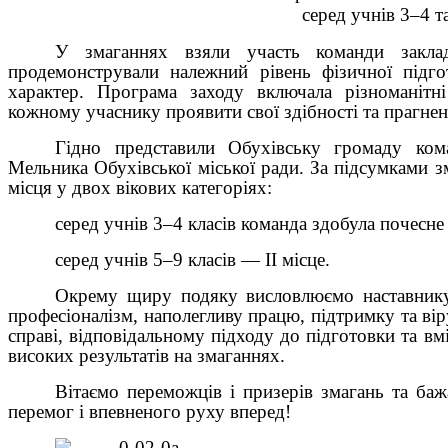
серед учнів 3–4 та
У змаганнях взяли участь команди закладі
продемонстрували належний рівень фізичної підго
характер. Програма заходу включала різноманітн
кожному учаснику проявити свої здібності та прагне
Гідно представили Обухівську громаду ком
Мельника Обухівської міської ради. За підсумками 
місця у двох вікових категоріях:
серед учнів 3–4 класів команда здобула почесне І
серед учнів 5–9 класів — ІІ місце.
Окрему щиру подяку висловлюємо наставник
професіоналізм, наполегливу працю, підтримку та віру
справі, відповідальному підходу до підготовки та в
високих результатів на змаганнях.
Вітаємо переможців і призерів змагань та ба
перемог і впевненого руху вперед!