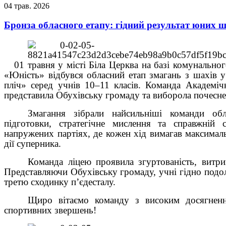
04
трав.
2026
Бронза обласного етапу: гідний результат юних ш
01 травня у місті Біла Церква на базі комунально
«Юність» відбувся обласний етап змагань з шахів у
пліч» серед учнів 10–11 класів. Команда Академі
представила Обухівську громаду та виборола почесне І
Змагання зібрали найсильніші команди обл
підготовки, стратегічне мислення та справжній 
напружених партіях, де кожен хід вимагав максималь
дії суперника.
Команда ліцею проявила згуртованість, витрим
Представляючи Обухівську громаду, учні гідно подол
третю сходинку п’єдесталу.
Щиро вітаємо команду з високим досягнен
спортивних звершень!