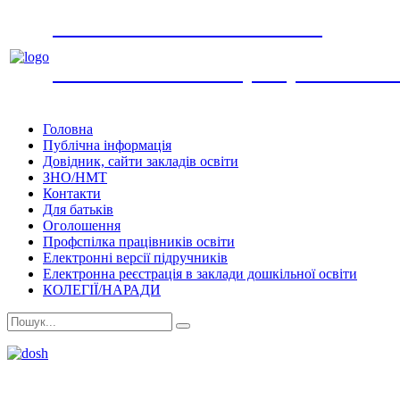
УПРАВЛІННЯ ОСВІТИ
виконавчого комітету Обухівської мі
Головна
Публічна інформація
Довідник, сайти закладів освіти
ЗНО/НМТ
Контакти
Для батьків
Оголошення
Профспілка працівників освіти
Електронні версії підручників
Електронна реєстрація в заклади дошкільної освіти
КОЛЕГІЇ/НАРАДИ