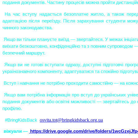
подання документів. Частину процесів можна пройти дистанційн
 На час вступу надається безоплатне житло, а також передбачена додаткова державна підтримка та допомога з 
адаптацією після переїзду. Після зарахування студенти можу
чинного законодавства.
 Якщо ви тільки плануєте виїзд — звертайтеся. У межах ініціативи Президента України Bring Kids Back UA допомагають 
виїхати безкоштовно, конфіденційно та з повним супроводом —
безпечний маршрут.
 Якщо ви не готові вступати одразу, доступні підготовчі програми, зокрема «нульовий курс», щоб підтягнути знання з 
українознавчого компоненту, адаптуватися та спокійно підготув
 Вступ і навчання не потрібно проходити самостійно — на кожном
 Якщо вам потрібна інформація про вступ до українських університетів, фахових чи професійних коледжів, процедуру 
подання документів або освітні можливості — звертайтесь до о
профілю.
osvita.tot@bringkidsback.org.ua
 #BringKidsBack  
віжуали —
https://drive.google.com/drive/folders/1wcGze