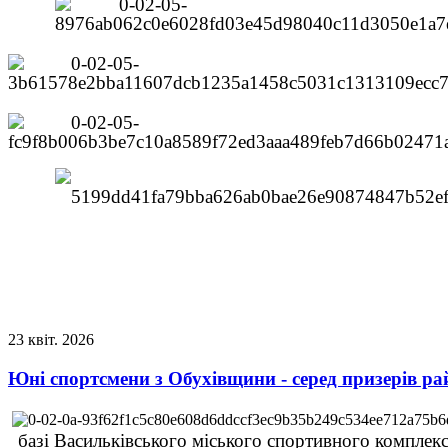
23
квіт.
2026
Юні спортсмени з Обухівщини - серед призерів р
базі Васильківського міського спортивного комплекс