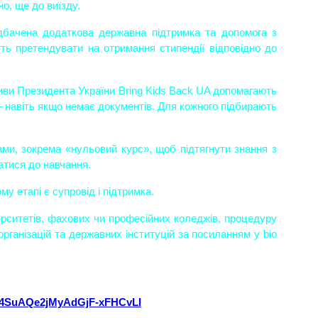
о, ще до виїзду.
ть претендувати на отримання стипендії відповідно до 
 навіть якщо немає документів. Для кожного підбирають 
атися до навчання.
у етапі є супровід і підтримка.
рганізацій та державних інституцій за посиланням у bio 
jJfp4SuAQe2jMyAdGjF-xFHCvLI