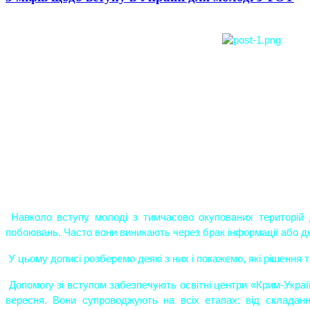
 Навколо вступу молоді з тимчасово окупованих територій до українських закладів освіти існує чимало міфів та 
побоювань. Часто вони виникають через брак інформації або де
 У цьому дописі розберемо деякі з них і покажемо, які рішення
 Допомогу зі вступом забезпечують освітні центри «Крим-Україна» та «Донбас-Україна», які працюють з 1 червня до 30 
вересня. Вони супроводжують на всіх етапах: від складанн