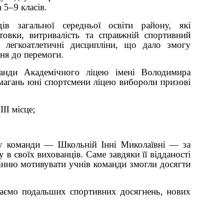
 5–9 класів.
в загальної середньої освіти району, які
товки, витривалість та справжній спортивний
і легкоатлетичні дисципліни, що дало змогу
ння до перемоги.
анди Академічного ліцею імені Володимира
змагань юні спортсмени ліцею вибороли призові
ІІ місце;
у команди — Школьній Інні Миколаївні — за
 в своїх вихованців. Саме завдяки її відданості
мінню мотивувати учнів команди змогли досягти
жаємо подальших спортивних досягнень, нових