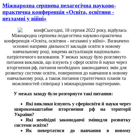
Міжнародна серпнева педагогічна науково-
практична конференція «Освіта, освітяни -
незламні у війні»
Сьогодні, 18 серпня 2022 року, відбулась
Міжнародна серпнева педагогічна науково-практична
конференція «Освіта, освітяни
-
незламні у війні». Визначено
основні напрями діяльності закладів освіти в новому
навчальному році, зокрема актуалізація національно-
патріотичного виховання. У межах заходу було розглянуто
питання викликів, що існують у сфері освіти й науки через
вторгнення рф, питання необхідних законодавчих змін для
розвитку системи освіти, повернення до навчання в новому
навчальному році, а також питання стратегічних планів та
можливостей співпраці з міжнародними партнерами.
У межах заходу було розгорнуто такі питання:
Які виклики існують у сферіосвіти й науки через
широкомаштабне вторгнення рф на території
України?
Які необхідні законодавчі змінидля розвитку
системи освіти?
Як повертатися до навчання в новому