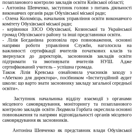
позапланового контролю закладів освіти Київської області;
- Антоніна Шевченко, заступник голови з питань діяльності
виконавчих органів ради Обухівської міської ради;
- Олена Коломієць, начальник управління освіти виконавчого
комітету Обухівської міської ради;
- керівники ЗЗСО Обухівської, Козинської та Української
громад Обухівського району та інші представники освіти.
- Лілія Богданівна розповіла про повноваження, основні
напрями роботи управління Служби, наголосила на
важливості сертифікації вчителів початкових класів та
звернулася до директорів, засновників закладів освіти
підтримати та змотивувати вчителів НУШ. Адже
сертифікований учитель – успішна громада.
Також Лілія Кревська ознайомила учасників заходу з
«Абеткою для директора», посібником «Інституційний аудит
школи: що варто знати засновнику закладу загальної середньої
освіти».
Заступник начальника відділу взаємодії з органами
місцевого самоврядування, моніторингу та позапланового
контролю закладів освіти Людмила Горбата окреслила основні
повноваження та напрями відповідальності органів місцевого
самоврядування як засновників.
Антоніна Шевченко як представник влади Обухівської