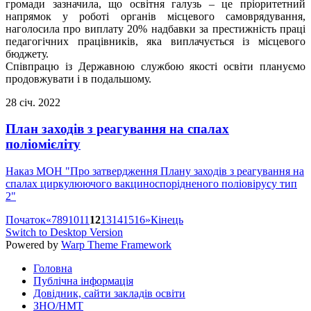
громади зазначила, що освітня галузь – це пріоритетний
напрямок у роботі органів місцевого самоврядування,
наголосила про виплату 20% надбавки за престижність праці
педагогічних працівників, яка виплачується із місцевого
бюджету.
Співпрацю із Державною службою якості освіти плануємо
продовжувати і в подальшому.
28
січ.
2022
План заходів з реагування на спалах
поліомієліту
Наказ МОН "Про затвердження Плану заходів з реагування на
спалах циркулюючого вакциноспорідненого поліовірусу тип
2"
Початок
«
7
8
9
10
11
12
13
14
15
16
»
Кінець
Switch to Desktop Version
Powered by
Warp Theme Framework
Головна
Публічна інформація
Довідник, сайти закладів освіти
ЗНО/НМТ