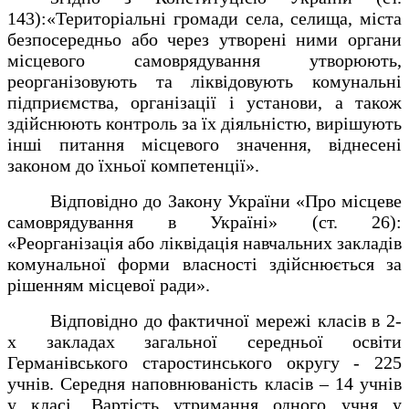
143):
«Територіальні громади села, селища, міста
безпосередньо або через утворені ними органи
місцевого самоврядування утворюють,
реорганізовують та ліквідовують комунальні
підприємства, організації і установи, а також
здійснюють контроль за їх діяльністю, вирішують
інші питання місцевого значення, віднесені
законом до їхньої компетенції».
Відповідно до Закону України «Про місцеве
самоврядування в Україні» (ст. 26):
«Реорганізація або ліквідація навчальних закладів
комунальної форми власності здійснюється за
рішенням місцевої ради».
Відповідно до фактичної мережі класів в 2-
х закладах загальної середньої освіти
Германівського старостинського округу - 225
учнів. Середня наповнюваність класів – 14 учнів
у класі. Вартість утримання одного учня у