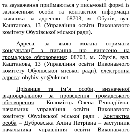
та зауваження приймаються у письмовій формі із
зазначенням особи та контактної інформації
заявника за адресою
: 08703, м. Обухів, вул.
Каштанова, 13 (Управління освіти Виконавчого
комітету Обухівської міської ради).
А
дреса, за як
ою
можна отримати
консультації з питання, що винесено на
громадське обговорення
:
08703, м. Обухів, вул.
Каштанова, 13 (Управління освіти Виконавчого
комітету Обухівської міської ради)
,
електронна
адреса
:
obyhiv
-
yo
@ukr.net.
Прізвище та ім’я особи, визначеної
відповідальною за проведення громадського
обговорення
– Коломієць Олена Геннадіївна,
начальник управління освіти Виконавчого
комітету Обухівської міської ради .
Контактна
особа
– Дубровська Аліна Петрівна – заступник
начальника управління освіти Виконавчого