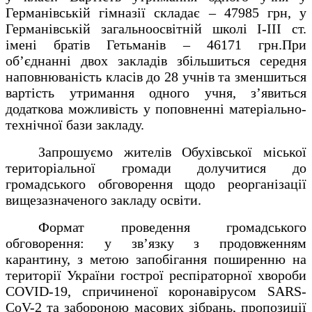
Германівській гімназії складає – 47985 грн, у
Германівській загальноосвітній школі І-ІІІ ст.
імені братів Гетьманів – 46171 грн.
При
об
’
єднанні двох закладів збільшиться середня
наповнюваність класів до 28 учнів та зменшиться
вартість утримання одного учня, з
’
явиться
додаткова можливість у поповненні матеріально-
технічної бази закладу.
Запрошуємо жителів Обухівської міської
територіальної громади долучитися до
громадського обговорення щодо реорганізації
вищезазначеного закладу освіти.
Формат проведення громадського
обговорення: у зв’язку з продовженням
карантину, з метою запобігання поширенню на
території України гострої респіраторної хвороби
COVID
-19, спричиненої коронавірусом
SARS
-
CoV
-2 та забороною масових зібрань,
пропозиції