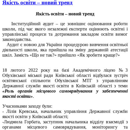
Якість освіти – новий тренд
Якість освіти – новий тренд
Інституційний аудит – це зовнішнє оцінювання роботи
школи, під час якого незалежні експерти оцінюють освітні і
управлінські процеси та дотримання закладом освіти вимог
законодавства.
Аудит є новою для України процедурою вивчення освітньої
діяльності школи, яка прийшла на зміну державній атестації
шкіл. Замість «Що не так?» прийшло «Як зробити краще?»
18 лютого 2022 року на базі Академічного ліцею №3
Обухівської міської ради Київської області відбулася зустріч
освітянської спільноти Обухівської МТГ з управлінням
Державної служби якості освіти в Київській області з теми
«Роль органів місцевого самоврядування у забезпеченні
якості освіти»
.
Учасниками заходу були:
- Лілія Кревська, начальник управління Державної служби
якості освіти у Київській області;
-Людмила Горбата, заступник начальника відділу взаємодії з
органами місцевого самоврядування, моніторингу та