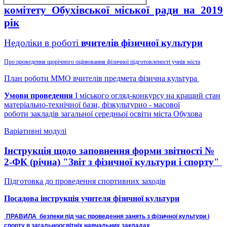
комітету
Обухівської міської ради
на 2019
рік
Недоліки в роботі
вчителів фізичної культури
Про проведення щорічного оцінювання фізичної підготовленості учнів міста
План роботи ММО вчителів предмета фізична культура
Умови проведення
І міського огляд-конкурсу на кращий стан
матеріально-технічної бази, фізкультурно - масової
роботи закладів загальної середньої освіти міста Обухова
Варіативні модулі
Інструкція щодо заповнення форми звітності №
2-ФК (річна) "Звіт з фізичної культури і спорту"
Підготовка до проведення спортивних заходів
Посадова інструкція учителя фізичної культури
ПРАВИЛА безпеки під час проведення занять з фізичної культури і
спорту в загальноосвітніх навчальних закладах