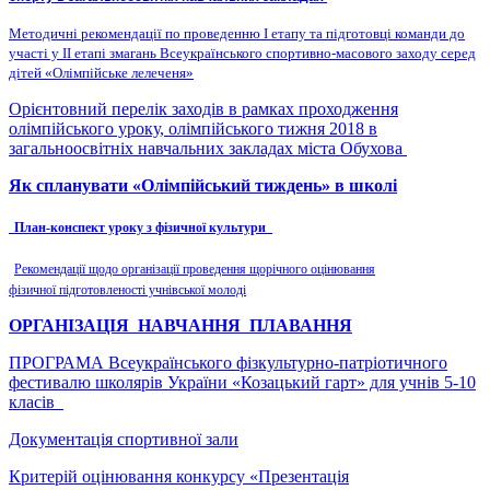
Методичні рекомендації по проведенню І етапу та підготовці команди до
участі у ІІ етапі змагань Всеукраїнського спортивно-масового заходу серед
дітей «Олімпійське лелеченя»
Орієнтовний перелік заходів в рамках проходження
олімпійського уроку, олімпійського тижня 2018 в
загальноосвітніх навчальних закладах міста Обухова
Як спланувати «Олімпійський тиждень» в школі
План-конспект уроку з фізичної культури
Рекомендації щодо організації проведення щорічного оцінювання
фізичної підготовленості учнівської молоді
ОРГАНІЗАЦІЯ НАВЧАННЯ ПЛАВАННЯ
ПРОГРАМА Всеукраїнського фізкультурно-патріотичного
фестивалю школярів України «Козацький гарт» для учнів 5-10
класів
Документація спортивної зали
Критерій оцінювання конкурсу «Презентація