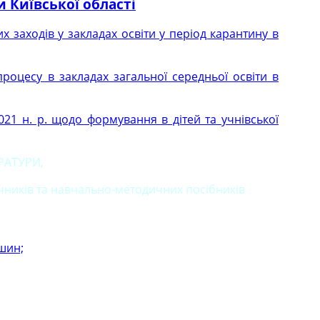
 Київської області
 заходів у закладах освіти у період карантину в
процесу в закладах загальної середньої освіти в
021 н. р. щодо формування в дітей та учнівської
ЕРАТУРИ
,
ників та навчально-методичних посібників
шин;