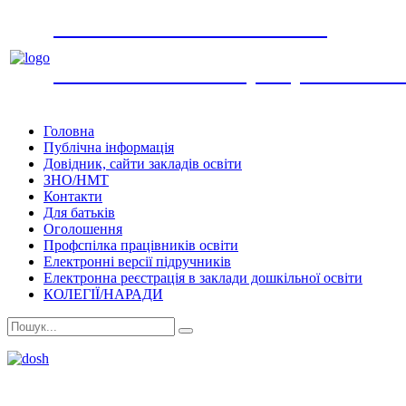
УПРАВЛІННЯ ОСВІТИ
виконавчого комітету Обухівської мі
Головна
Публічна інформація
Довідник, сайти закладів освіти
ЗНО/НМТ
Контакти
Для батьків
Оголошення
Профспілка працівників освіти
Електронні версії підручників
Електронна реєстрація в заклади дошкільної освіти
КОЛЕГІЇ/НАРАДИ