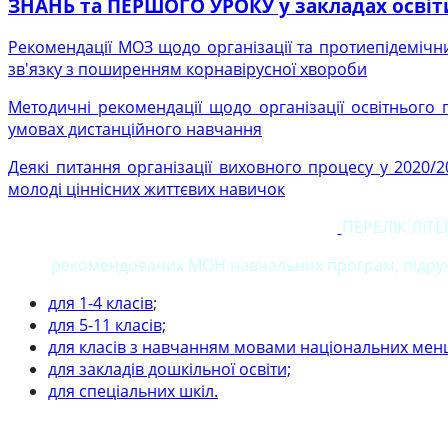
ЗНАНЬ та ПЕРШОГО УРОКУ у закладах освіти
Рекомендації МОЗ щодо організації та протиепідемічних
зв'язку з поширенням корнавірусної хвороби
Методичні рекомендації щодо організації освітнього 
умовах дистанційного навчання
Деякі питання організації виховного процесу у 2020/2
молоді ціннісних життєвих навичок
ПЕРЕЛІК
ЛІТ
рекомендованих МОН навчальних програм, підруч
для 1-4 класів
;
для 5-11 класів;
для класів з навчанням мовами національних мен
для закладів дошкільної освіти;
для спеціальних шкіл.