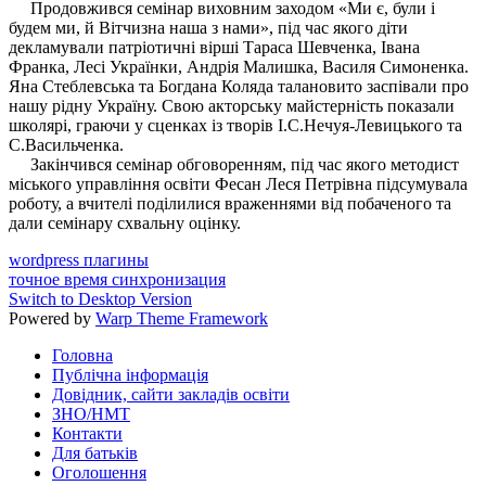
Продовжився семінар виховним заходом «Ми є, були і
будем ми, й Вітчизна наша з нами», під час якого діти
декламували патріотичні вірші Тараса Шевченка, Івана
Франка, Лесі Українки, Андрія Малишка, Василя Симоненка.
Яна Стеблевська та Богдана Коляда талановито заспівали про
нашу рідну Україну. Свою акторську майстерність показали
школярі, граючи у сценках із творів І.С.Нечуя-Левицького та
С.Васильченка.
Закінчився семінар обговоренням, під час якого методист
міського управління освіти Фесан Леся Петрівна підсумувала
роботу, а вчителі поділилися враженнями від побаченого та
дали семінару схвальну оцінку.
wordpress плагины
точное время синхронизация
Switch to Desktop Version
Powered by
Warp Theme Framework
Головна
Публічна інформація
Довідник, сайти закладів освіти
ЗНО/НМТ
Контакти
Для батьків
Оголошення