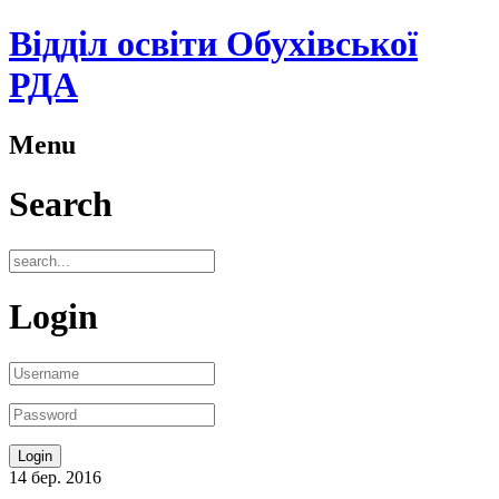
Відділ освіти Обухівської
РДА
Menu
Search
Login
14
бер.
2016