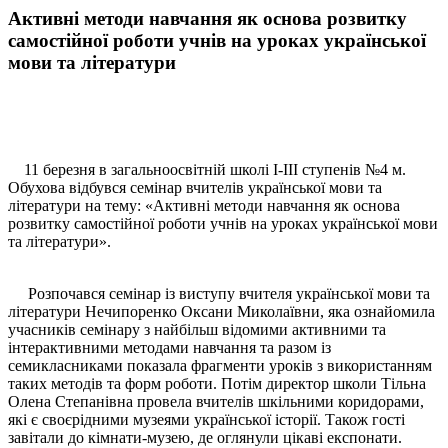
Активні методи навчання як основа розвитку
самостійної роботи учнів на уроках української
мови та літератури
11 березня в загальноосвітній школі І-ІІІ ступенів №4 м.
Обухова відбувся семінар вчителів української мови та
літератури на тему: «Активні методи навчання як основа
розвитку самостійної роботи учнів на уроках української мови
та літератури».
Розпочався семінар із виступу вчителя української мови та
літератури Нечипоренко Оксани Миколаївни, яка ознайомила
учасників семінару з найбільш відомими активними та
інтерактивними методами навчання та разом із
семикласниками показала фрагменти уроків з використанням
таких методів та форм роботи. Потім директор школи Тільна
Олена Степанівна провела вчителів шкільними коридорами,
які є своєрідними музеями української історії. Також гості
завітали до кімнати-музею, де оглянули цікаві експонати.