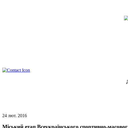
24
лют.
2016
Міський етап Всеукраїнського спортивно-масового