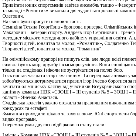
Привітати юних спортсменів завітав ансамбль танцю «Фаворит»
та молоді «Романтик» виконали дві чудові танцювальні композ
Олегович.
На святі були присутні шановні гості:
Семикіна Тетяна Георгіївна - бронзова призерка Олімпійських і
Макарович – ветеран спорту, Андрєєв Ігор Сергійович - трене
методист міського методичного кабінету управління освіти, Ан
Творчості дітей, юнацтва та молоді «Романтик», Солдатенко Те
Творчості дітей, юнацтва та молоді "Романтик".
На олімпійському прапорі не пишуть слів, але люди всієї плане
символізують мир, дружбу і взаєморозуміння. Вони сповіщають
тільки на стадіонах і ніколи не зустрічатися на полях бою.
І ось настав час дати старт змаганням. Та перед змаганнями уч
зобов'язуються дотримуватися правил ігор і чесно боротися за 
зачитати олімпійську клятву від учасників Всеукраїнського сп
капітану команди НВК «СЗОШ I – III ступенів № 5 – ЗОШ І – ІІІ
області» Яненко Анастасії.
Суддівська колегія уважно стежила за правильним виконанням з
конкурсах та естафеті.
Змагання проходили цікаво та захоплююче. Юні спортсмени бор
видах програми.
І переможцями другого відбіркового етапу стали:
І місце - Команда НВК «СЗОШ I – III ступенів № 5 – ЗОШ І – ІІІ