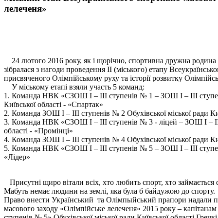
лелеченя»
24 лютого 2016 року, як і щорічно, спортивна дружна родина у
зібралася з нагоди проведення ІІ (міського) етапу Всеукраїнсь
присвяченого Олімпійському руху та історії розвитку Олімпійсь
У міcькому етапі взяли участь 5 команд:
1. Команда НВК «СЗОШ I – III ступенів № 1 – ЗОШ І – ІІІ ступе
Київської області - «Спартак»
2. Команда ЗОШ I – III ступенів № 2 Обухівської міської ради Ки
3. Команда НВК «СЗОШ I – III ступенів № 3 - ліцей – ЗОШ І – ІІ
області - «Промінці»
4. Команда ЗОШ I – III ступенів № 4 Обухівської міської ради Ки
5. Команда НВК «СЗОШ I – III ступенів № 5 – ЗОШ І – ІІІ ступен
«Лідер»
Присутні щиро вітали всіх, хто любить спорт, хто займається с
Мабуть немає людини на землі, яка була б байдужою до спорту.
Право внести Український та Олімпыйський прапори надали пе
масового заходу «Олімпійське лелеченя» 2015 року – капітанам
ступенів № 5» Обухівської міської ради Київської області Греч