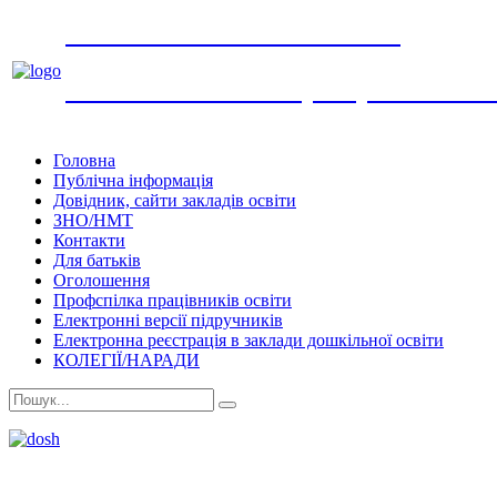
УПРАВЛІННЯ ОСВІТИ
виконавчого комітету Обухівської мі
Головна
Публічна інформація
Довідник, сайти закладів освіти
ЗНО/НМТ
Контакти
Для батьків
Оголошення
Профспілка працівників освіти
Електронні версії підручників
Електронна реєстрація в заклади дошкільної освіти
КОЛЕГІЇ/НАРАДИ