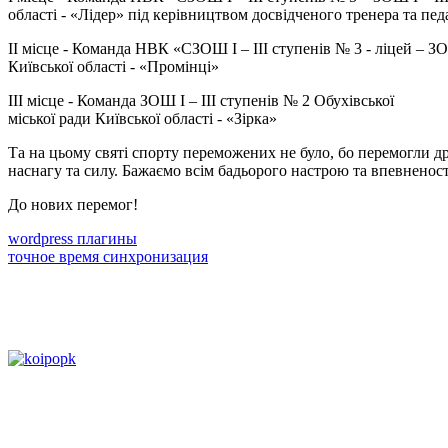
області - «Лідер» під керівництвом досвідченого тренера та пе
ІІ місце - Команда НВК «СЗОШ I – III ступенів № 3 - ліцей – ЗО
Київської області - «Промінці»
ІІІ місце - Команда ЗОШ I – III ступенів № 2 Обухівської
міської ради Київської області - «Зірка»
Та на цьому святі спорту переможених не було, бо перемогли дру
наснагу та силу. Бажаємо всім бадьорого настрою та впевненості
До нових перемог!
wordpress плагины
точное время синхронизация