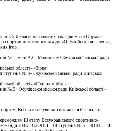
чнів 5-6 класів навчальних закладів міста Обухова
кого спортивно-масового заходу «Олімпійське лелеченя»,
ких ігор.
нів № 1 імені А.С. Малишка» Обухівської міської ради
ївської області - «Зірка»
І ступенів № 3» Обухівської міської ради Київської
ївської області - «Юні олімпійці»
ів № 5» Обухівської міської ради Київської області -
портом. Всіх, хто не уявляє своє життя без нього.
реможцям ІІІ етапу Всеукраїнського спортивно-
 команди НВК «СЗОШ I – III ступенів № 5 – ЗОШ І – ІІІ
кі Володимиру та Тригубу Євгенію.