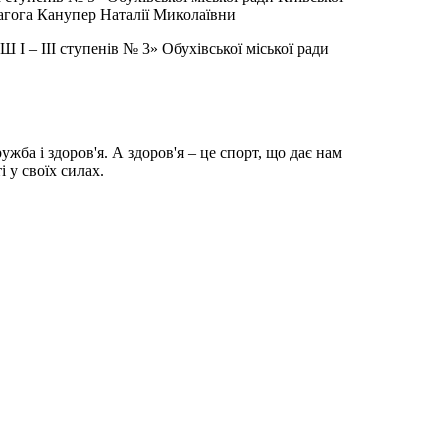
дагога Канупер Наталії Миколаївни
Ш І – ІІІ ступенів № 3» Обухівської міської ради
жба і здоров'я. А здоров'я – це спорт, що дає нам
 у своїх силах.