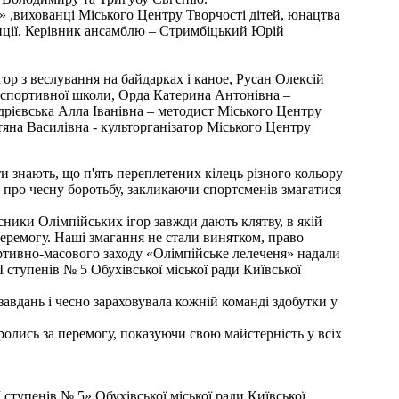
 ,вихованці Міського Центру Творчості дітей, юнацтва
иції. Керівник ансамблю – Стримбіцький Юрій
гор з веслування на байдарках і каное, Русан Олексій
р спортивної школи, Орда Катерина Антонівна –
дрієвська Алла Іванівна – методист Міського Центру
тяна Василівна - культорганізатор Міського Центру
ти знають, що п'ять переплетених кілець різного кольору
 про чесну боротьбу, закликаючи спортсменів змагатися
асники Олімпійських ігор завжди дають клятву, в якій
перемогу. Наші змагання не стали винятком, право
ортивно-масового заходу «Олімпійське лелеченя» надали
 ступенів № 5 Обухівської міської ради Київської
авдань і чесно зараховувала кожній команді здобутки у
олись за перемогу, показуючи свою майстерність у всіх
 ступенів № 5» Обухівської міської ради Київської