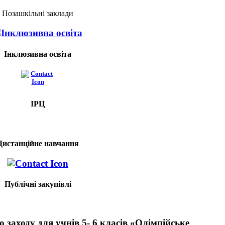
Позашкільні заклади
Інклюзивна освіта
ІРЦ
Дистанційне навчання
Публічні закупівлі
 заходу для учнів 5- 6 класів «Олімпійське