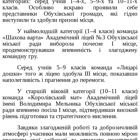
категоріях: серед учнів 1–4-х, 5–9-х та 10–11-х
класів. Особливо яскраво проявили себе
представники Обухівської громади, які гідно
виступили та здобули призові місця.
У наймолодшій категорії (1–4 класи) команда
«Шахова варта» Академічний ліцей №3 Обухівської
міської ради виборола почесне І місце,
продемонструвавши впевненість і злагоджену
командну гру.
Серед учнів 5–9 класів команда «Лицарі
дошки» того ж ліцею здобула ІІІ місце, показавши
наполегливість і прагнення до перемоги.
У старшій віковій категорії (10–11 класи)
команда «Королівський мат» Академічний ліцей
імені Володимира Мельника Обухівської міської
ради впевнено посіла І місце, підтвердивши високий
рівень підготовки та стратегічного мислення.
Завдяки злагодженій роботі та доброзичливій
атмосфері учасники мали можливість повною мірою
проявити свої здібності та отримати позитивний