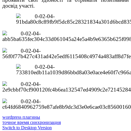
досвід участі.
wordpress плагины
точное время синхронизация
Switch to Desktop Version