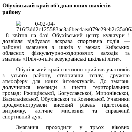
Обухівський край об'єднав юних шахістів
району
8 квітня на базі Обухівський центр культури і
дозвілля відбулася яскрава спортивна подія —
районні змагання з шахів у межах Київських
обласних фізкультурно-оздоровчих заходів та
змагань «Пліч-о-пліч всеукраїнські шкільні ліги».
Обухівський край гостинно прийняв учасників
з усього району, створивши теплу, дружню
атмосферу для юних інтелектуалів. До змагань
долучилися команди з шести територіальних
громад: Ржищівської, Богуславської, Миронівської,
Васильківської, Обухівської та Козинської. Учасники
продемонстрували високий рівень підготовки,
витримку, логічне мислення та справжній
спортивний дух.
Змагання проходили у трьох вікових