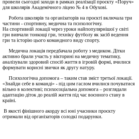
провели сьогодні заходи в рамках реалізації проєкту «Поруч»
для школярів Академічного ліцею № 4 в Обухові.
Робота школярів та організаторів на проєкті включала три
частини - спортивну, медична та психологічну.
На спортивній локації через уроки найпопулярнішої у світі
гри вивчали тонкощі гри, техніку футболу як засіб ведення
гри та історію цього командного виду спорту.
Медична локація передбачала роботу з медиком. Дітки
активно брали участь у вікторині на медичну тематику,
аналізували здоровий спосіб життя в ігровій формі, вчилися
формувати корисні звички як другу натуру.
Психологічна допомога – таким став зміст третьої локації.
«Знайди себе в команді» - під цим гаслом вчилися почуватися
вільно в колективі; психосоціальна допомога – розглядали
адаптацію діток до реалій життя під час воєнного стану в
країні.
В якості фінішного акорду всі юні учасники проєкту
отримали від організаторів солодкі подарунки.