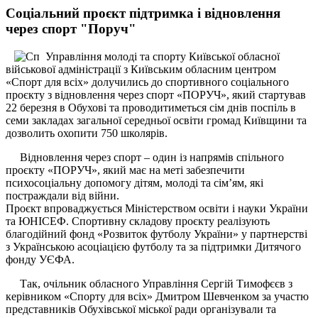
Соціальний проєкт підтримка і відновлення
через спорт "Поруч"
Управління молоді та спорту Київської обласної
військової адміністрації з Київським обласним центром
«Спорт для всіх» долучились до спортивного соціального
проєкту з відновлення через спорт «ПОРУЧ», який стартував
22 березня в Обухові та проводитиметься сім днів поспіль в
семи закладах загальної середньої освіти громад Київщини та
дозволить охопити 750 школярів.
Відновлення через спорт – один із напрямів спільного
проєкту «ПОРУЧ», який має на меті забезпечити
психосоціальну допомогу дітям, молоді та сім’ям, які
постраждали від війни.
Проєкт впроваджується Міністерством освіти і науки України
та ЮНІСЕФ. Спортивну складову проєкту реалізують
благодійний фонд «Розвиток футболу України» у партнерстві
з Українською асоціацією футболу та за підтримки Дитячого
фонду УЄФА.
Так, очільник обласного Управління Сергій Тимофєєв з
керівником «Спорту для всіх» Дмитром Шевченком за участю
представників Обухівської міської ради організували та