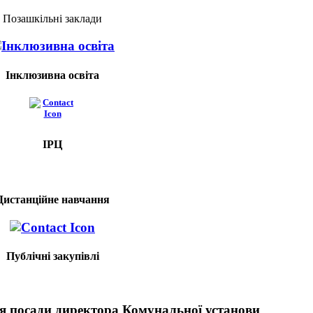
Позашкільні заклади
Інклюзивна освіта
ІРЦ
Дистанційне навчання
Публічні закупівлі
я посади директора Комунальної установи