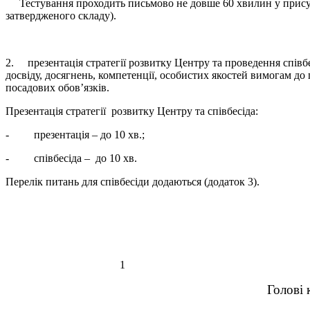
Тестування проходить письмово не довше 60 хвилин у присутнос
затвердженого складу).
2. презентація стратегії розвитку Центру та проведення співбе
досвіду, досягнень, компетенції, особистих якостей вимогам до
посадових обов’язків.
Презентація стратегії розвитку Центру та співбесіда:
- презентація – до 10 хв.;
- співбесіда – до 10 хв.
Перелік питань для співбесіди додаються (додаток 3).
1
Додаток
Голові 
______