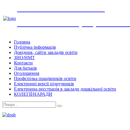
УПРАВЛІННЯ ОСВІТИ
виконавчого комітету Обухівської мі
Головна
Публічна інформація
Довідник, сайти закладів освіти
ЗНО/НМТ
Контакти
Для батьків
Оголошення
Профспілка працівників освіти
Електронні версії підручників
Електронна реєстрація в заклади дошкільної освіти
КОЛЕГІЇ/НАРАДИ