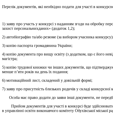
Перелік документів, які необхідно подати для участі в конкурс
1) заяву про участь у конкурсі з наданням згоди на обробку пе
захист персональнихданих» (додаток 1,2);
2) автобіографію та/або резюме (за вибором учасника конкурсу)
3) копію паспорта громадянина України;
4) копію документа про вищу освіту (з додатком, що є його не
магістра;
5) копію трудової книжки чи інших документів, що підтверджую
менше п’яти років на день їх подання;
6) мотиваційний лист, складений у довільній формі;
7) заяву про присутність близьких родичів у складі конкурсної ко
Особа має право додати до заяви інші документи, не передба
Прийом документів для участі в конкурсі буде здійснюватись
в управлінні освіти виконавчого комітету Обухівської міської ра