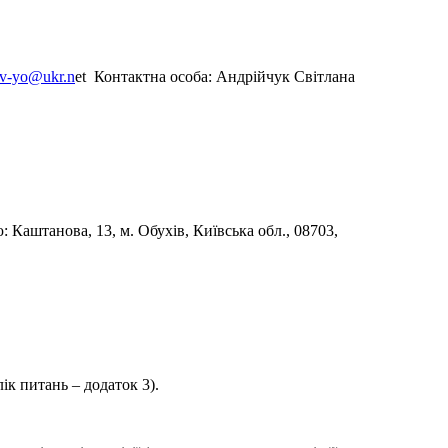
iv-yo@ukr.n
et Контактна особа: Андрійчук Світлана
ю: Каштанова, 13, м. Обухів, Київська обл., 08703,
ік питань – додаток 3).