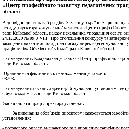
«Центр професійного розвитку педагогічних праці
області
Відповідно до пункту 5 розділу X Закону України «Про повну 
посаду директора комунальної установи «Центр професійного ро
ради Київської області, наказу начальника управління освіти ви
24.12.2020 № 89-3-VІІІ «Про оголошення конкурсу та затвердже
заміщення вакантної посади на посаду директора комунальної 
працівників» Обухівської міської ради Київської області.
Найменування: Комунальна установа «Центр професійного розв
ради Київської області.
Юридичне та фактичне місцезнаходження установи: вул
08703.
Найменування посади: директор Комунальної установи «Центр 
Обухівської міської ради Київської області
Умови оплати праці директора установи:
За виконання обов’язків директору нараховується заробітна 
установлених:
- посадового окладу, визначеного за відповідним тарифним роз