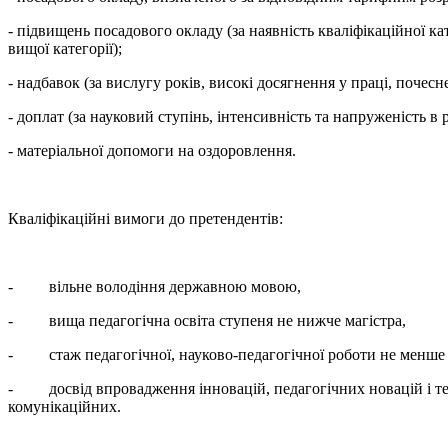
- підвищень посадового окладу (за наявність кваліфікаційної кат
вищої категорії);
- надбавок (за вислугу років, високі досягнення у праці, почесн
- доплат (за науковий ступінь, інтенсивність та напруженість в р
- матеріальної допомоги на оздоровлення.
Кваліфікаційні вимоги до претендентів:
- вільне володіння державною мовою,
- вища педагогічна освіта ступеня не нижче магістра,
- стаж педагогічної, науково-педагогічної роботи не менше п
- досвід впровадження інновацій, педагогічних новацій і техн
комунікаційних.