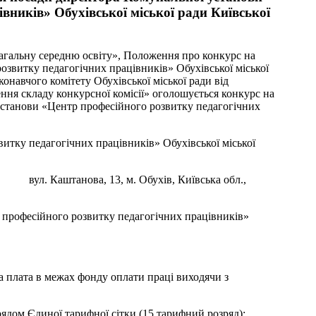
вників» Обухівської міської ради Київської
загальну середню освіту», Положення про конкурс на
звитку педагогічних працівників» Обухівської міської
конавчого комітету Обухівської міської ради від
ння складу конкурсної комісії» оголошується конкурс на
установи «Центр професійного розвитку педагогічних
итку педагогічних працівників» Обухівської міської
. Каштанова, 13, м. Обухів, Київська обл.,
професійного розвитку педагогічних працівників»
плата в межах фонду оплати праці виходячи з
рядом Єдиної тарифної сітки (15 тарифний розряд);